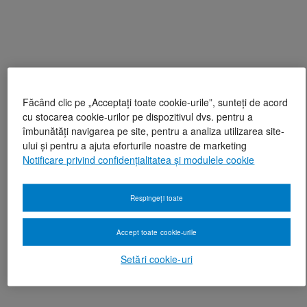
Făcând clic pe „Acceptați toate cookie-urile”, sunteți de acord
cu stocarea cookie-urilor pe dispozitivul dvs. pentru a
îmbunătăți navigarea pe site, pentru a analiza utilizarea site-
ului și pentru a ajuta eforturile noastre de marketing
Notificare privind confidențialitatea și modulele cookie
Respingeți toate
Accept toate cookie-urile
Setări cookie-uri