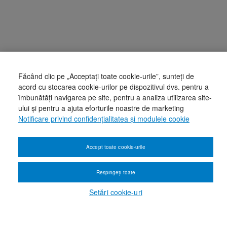
Făcând clic pe „Acceptați toate cookie-urile”, sunteți de
acord cu stocarea cookie-urilor pe dispozitivul dvs. pentru a
îmbunătăți navigarea pe site, pentru a analiza utilizarea site-
ului și pentru a ajuta eforturile noastre de marketing
Notificare privind confidențialitatea și modulele cookie
Accept toate cookie-urile
Respingeți toate
Setări cookie-uri