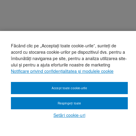
Făcând clic pe „Acceptați toate cookie-urile”, sunteți de
acord cu stocarea cookie-urilor pe dispozitivul dvs. pentru a
îmbunătăți navigarea pe site, pentru a analiza utilizarea site-
ului și pentru a ajuta eforturile noastre de marketing
Notificare privind confidențialitatea și modulele cookie
Accept toate cookie-urile
Respingeți toate
Setări cookie-uri