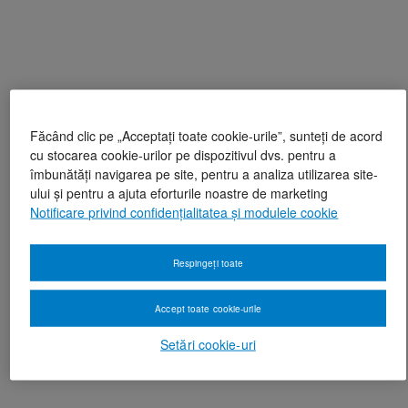
Făcând clic pe „Acceptați toate cookie-urile”, sunteți de acord
cu stocarea cookie-urilor pe dispozitivul dvs. pentru a
îmbunătăți navigarea pe site, pentru a analiza utilizarea site-
ului și pentru a ajuta eforturile noastre de marketing
Notificare privind confidențialitatea și modulele cookie
Respingeți toate
Accept toate cookie-urile
Setări cookie-uri