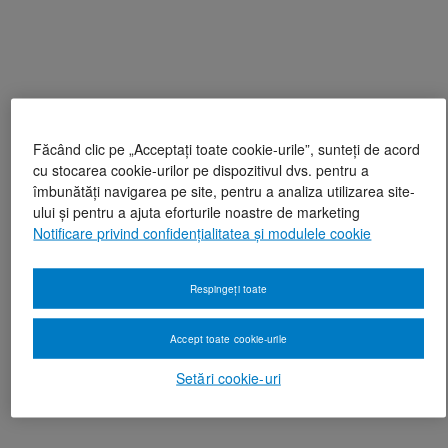
Făcând clic pe „Acceptați toate cookie-urile”, sunteți de acord
cu stocarea cookie-urilor pe dispozitivul dvs. pentru a
îmbunătăți navigarea pe site, pentru a analiza utilizarea site-
ului și pentru a ajuta eforturile noastre de marketing
Notificare privind confidențialitatea și modulele cookie
Respingeți toate
Accept toate cookie-urile
Setări cookie-uri