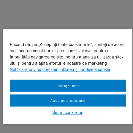
Făcând clic pe „Acceptați toate cookie-urile”, sunteți de acord
cu stocarea cookie-urilor pe dispozitivul dvs. pentru a
îmbunătăți navigarea pe site, pentru a analiza utilizarea site-
ului și pentru a ajuta eforturile noastre de marketing
Notificare privind confidențialitatea și modulele cookie
Respingeți toate
Accept toate cookie-urile
Setări cookie-uri