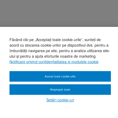
Făcând clic pe „Acceptați toate cookie-urile”, sunteți de
acord cu stocarea cookie-urilor pe dispozitivul dvs. pentru a
îmbunătăți navigarea pe site, pentru a analiza utilizarea site-
ului și pentru a ajuta eforturile noastre de marketing
Notificare privind confidențialitatea și modulele cookie
Accept toate cookie-urile
Respingeți toate
Setări cookie-uri