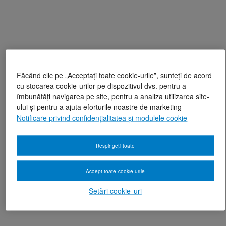
Făcând clic pe „Acceptați toate cookie-urile”, sunteți de acord
cu stocarea cookie-urilor pe dispozitivul dvs. pentru a
îmbunătăți navigarea pe site, pentru a analiza utilizarea site-
ului și pentru a ajuta eforturile noastre de marketing
Notificare privind confidențialitatea și modulele cookie
Respingeți toate
Accept toate cookie-urile
Setări cookie-uri