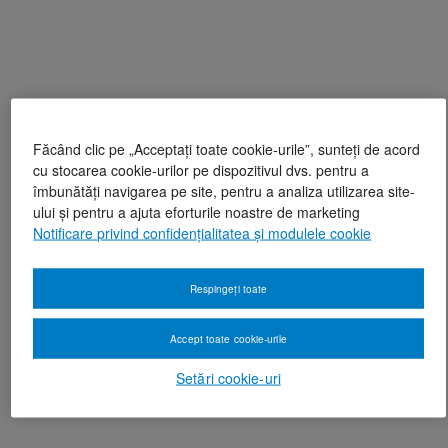
Făcând clic pe „Acceptați toate cookie-urile”, sunteți de acord
cu stocarea cookie-urilor pe dispozitivul dvs. pentru a
îmbunătăți navigarea pe site, pentru a analiza utilizarea site-
ului și pentru a ajuta eforturile noastre de marketing
Notificare privind confidențialitatea și modulele cookie
Respingeți toate
Accept toate cookie-urile
Setări cookie-uri