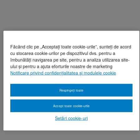
Făcând clic pe „Acceptați toate cookie-urile”, sunteți de acord
cu stocarea cookie-urilor pe dispozitivul dvs. pentru a
îmbunătăți navigarea pe site, pentru a analiza utilizarea site-
ului și pentru a ajuta eforturile noastre de marketing
Notificare privind confidențialitatea și modulele cookie
Respingeți toate
Accept toate cookie-urile
Setări cookie-uri