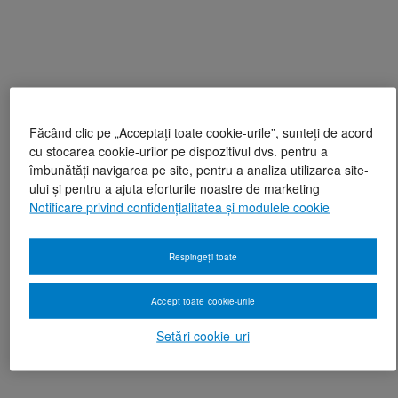
Făcând clic pe „Acceptați toate cookie-urile”, sunteți de acord
cu stocarea cookie-urilor pe dispozitivul dvs. pentru a
îmbunătăți navigarea pe site, pentru a analiza utilizarea site-
ului și pentru a ajuta eforturile noastre de marketing
Notificare privind confidențialitatea și modulele cookie
Respingeți toate
Accept toate cookie-urile
Setări cookie-uri