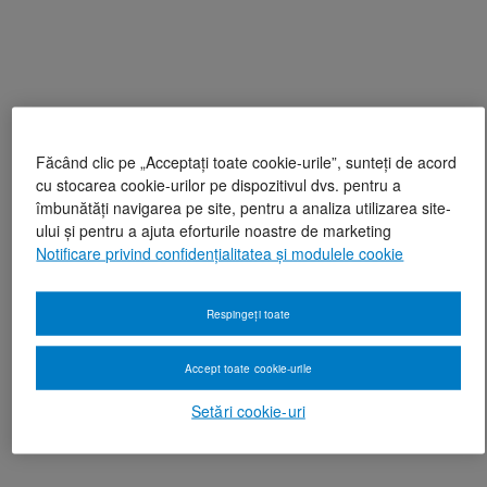
Făcând clic pe „Acceptați toate cookie-urile”, sunteți de acord
cu stocarea cookie-urilor pe dispozitivul dvs. pentru a
îmbunătăți navigarea pe site, pentru a analiza utilizarea site-
ului și pentru a ajuta eforturile noastre de marketing
Notificare privind confidențialitatea și modulele cookie
Respingeți toate
Accept toate cookie-urile
Setări cookie-uri