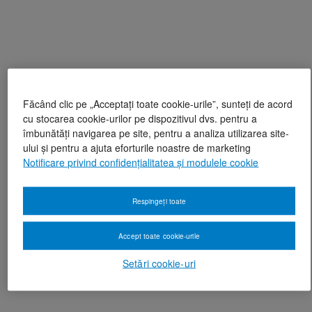
Făcând clic pe „Acceptați toate cookie-urile”, sunteți de acord
cu stocarea cookie-urilor pe dispozitivul dvs. pentru a
îmbunătăți navigarea pe site, pentru a analiza utilizarea site-
ului și pentru a ajuta eforturile noastre de marketing
Notificare privind confidențialitatea și modulele cookie
Respingeți toate
Accept toate cookie-urile
Setări cookie-uri