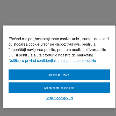
Făcând clic pe „Acceptați toate cookie-urile”, sunteți de acord
cu stocarea cookie-urilor pe dispozitivul dvs. pentru a
îmbunătăți navigarea pe site, pentru a analiza utilizarea site-
ului și pentru a ajuta eforturile noastre de marketing
Notificare privind confidențialitatea și modulele cookie
Respingeți toate
Accept toate cookie-urile
Setări cookie-uri