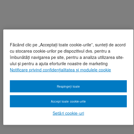
Făcând clic pe „Acceptați toate cookie-urile”, sunteți de acord
cu stocarea cookie-urilor pe dispozitivul dvs. pentru a
îmbunătăți navigarea pe site, pentru a analiza utilizarea site-
ului și pentru a ajuta eforturile noastre de marketing
Notificare privind confidențialitatea și modulele cookie
Respingeți toate
Accept toate cookie-urile
Setări cookie-uri