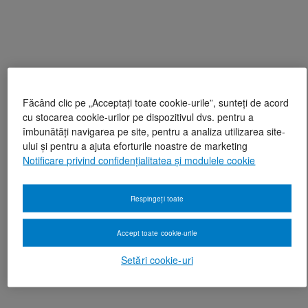
Făcând clic pe „Acceptați toate cookie-urile”, sunteți de acord
cu stocarea cookie-urilor pe dispozitivul dvs. pentru a
îmbunătăți navigarea pe site, pentru a analiza utilizarea site-
ului și pentru a ajuta eforturile noastre de marketing
Notificare privind confidențialitatea și modulele cookie
Respingeți toate
Accept toate cookie-urile
Setări cookie-uri