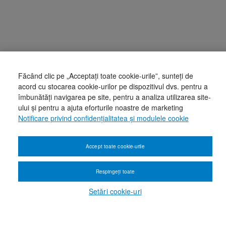
Făcând clic pe „Acceptați toate cookie-urile”, sunteți de
acord cu stocarea cookie-urilor pe dispozitivul dvs. pentru a
îmbunătăți navigarea pe site, pentru a analiza utilizarea site-
ului și pentru a ajuta eforturile noastre de marketing
Notificare privind confidențialitatea și modulele cookie
Accept toate cookie-urile
Respingeți toate
Setări cookie-uri