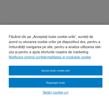
Făcând clic pe „Acceptați toate cookie-urile”, sunteți de
acord cu stocarea cookie-urilor pe dispozitivul dvs. pentru a
îmbunătăți navigarea pe site, pentru a analiza utilizarea site-
ului și pentru a ajuta eforturile noastre de marketing
Notificare privind confidențialitatea și modulele cookie
Accept toate cookie-urile
Respingeți toate
Setări cookie-uri