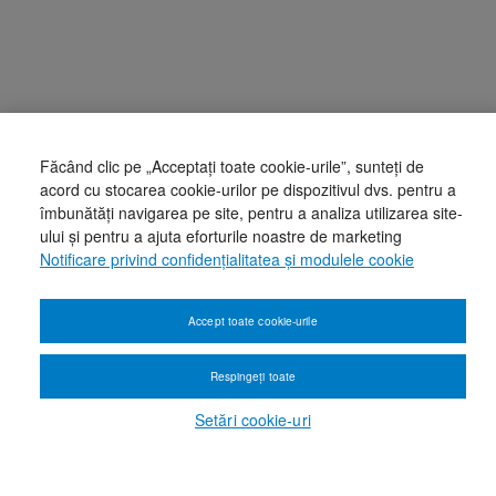
Făcând clic pe „Acceptați toate cookie-urile”, sunteți de
acord cu stocarea cookie-urilor pe dispozitivul dvs. pentru a
îmbunătăți navigarea pe site, pentru a analiza utilizarea site-
ului și pentru a ajuta eforturile noastre de marketing
Notificare privind confidențialitatea și modulele cookie
Accept toate cookie-urile
Respingeți toate
Setări cookie-uri