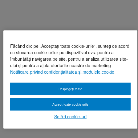
Făcând clic pe „Acceptați toate cookie-urile”, sunteți de acord
cu stocarea cookie-urilor pe dispozitivul dvs. pentru a
îmbunătăți navigarea pe site, pentru a analiza utilizarea site-
ului și pentru a ajuta eforturile noastre de marketing
Notificare privind confidențialitatea și modulele cookie
Respingeți toate
Accept toate cookie-urile
Setări cookie-uri