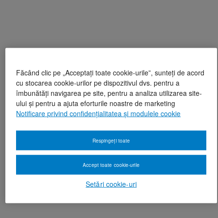
Făcând clic pe „Acceptați toate cookie-urile”, sunteți de acord
cu stocarea cookie-urilor pe dispozitivul dvs. pentru a
îmbunătăți navigarea pe site, pentru a analiza utilizarea site-
ului și pentru a ajuta eforturile noastre de marketing
Notificare privind confidențialitatea și modulele cookie
Respingeți toate
Accept toate cookie-urile
Setări cookie-uri