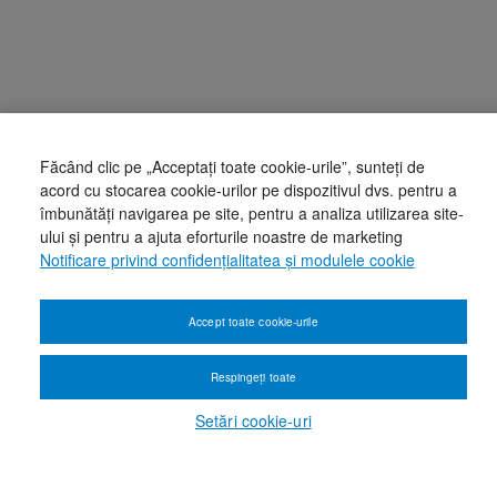
Făcând clic pe „Acceptați toate cookie-urile”, sunteți de
acord cu stocarea cookie-urilor pe dispozitivul dvs. pentru a
îmbunătăți navigarea pe site, pentru a analiza utilizarea site-
ului și pentru a ajuta eforturile noastre de marketing
Notificare privind confidențialitatea și modulele cookie
Accept toate cookie-urile
Respingeți toate
Setări cookie-uri