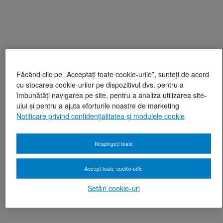
Făcând clic pe „Acceptați toate cookie-urile”, sunteți de acord
cu stocarea cookie-urilor pe dispozitivul dvs. pentru a
îmbunătăți navigarea pe site, pentru a analiza utilizarea site-
ului și pentru a ajuta eforturile noastre de marketing
Notificare privind confidențialitatea și modulele cookie
Respingeți toate
Accept toate cookie-urile
Setări cookie-uri