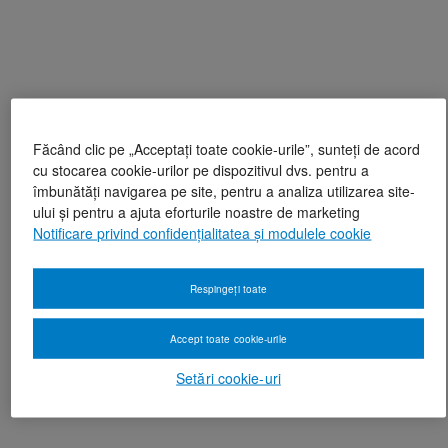
Făcând clic pe „Acceptați toate cookie-urile”, sunteți de acord
cu stocarea cookie-urilor pe dispozitivul dvs. pentru a
îmbunătăți navigarea pe site, pentru a analiza utilizarea site-
ului și pentru a ajuta eforturile noastre de marketing
Notificare privind confidențialitatea și modulele cookie
Respingeți toate
Accept toate cookie-urile
Setări cookie-uri