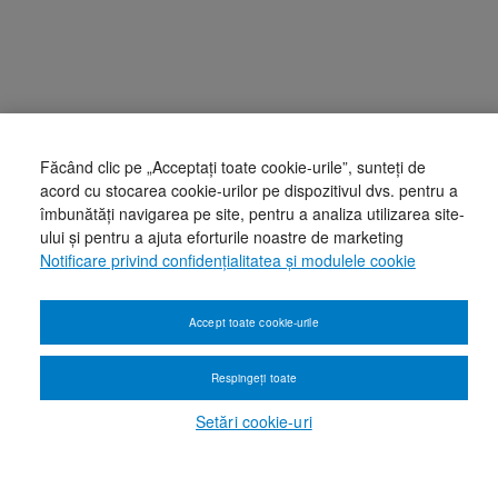
Făcând clic pe „Acceptați toate cookie-urile”, sunteți de
acord cu stocarea cookie-urilor pe dispozitivul dvs. pentru a
îmbunătăți navigarea pe site, pentru a analiza utilizarea site-
ului și pentru a ajuta eforturile noastre de marketing
Notificare privind confidențialitatea și modulele cookie
Accept toate cookie-urile
Respingeți toate
Setări cookie-uri