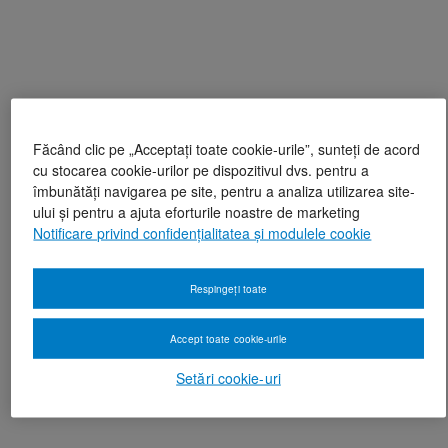
Făcând clic pe „Acceptați toate cookie-urile”, sunteți de acord
cu stocarea cookie-urilor pe dispozitivul dvs. pentru a
îmbunătăți navigarea pe site, pentru a analiza utilizarea site-
ului și pentru a ajuta eforturile noastre de marketing
Notificare privind confidențialitatea și modulele cookie
Respingeți toate
Accept toate cookie-urile
Setări cookie-uri