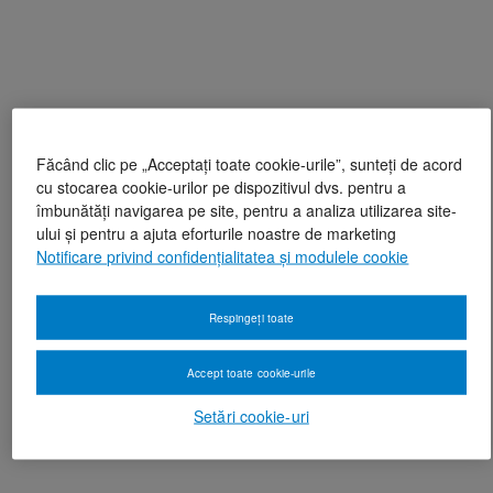
Făcând clic pe „Acceptați toate cookie-urile”, sunteți de acord
cu stocarea cookie-urilor pe dispozitivul dvs. pentru a
îmbunătăți navigarea pe site, pentru a analiza utilizarea site-
ului și pentru a ajuta eforturile noastre de marketing
Notificare privind confidențialitatea și modulele cookie
Respingeți toate
Accept toate cookie-urile
Setări cookie-uri