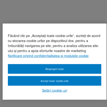
Făcând clic pe „Acceptați toate cookie-urile”, sunteți de acord
cu stocarea cookie-urilor pe dispozitivul dvs. pentru a
îmbunătăți navigarea pe site, pentru a analiza utilizarea site-
ului și pentru a ajuta eforturile noastre de marketing
Notificare privind confidențialitatea și modulele cookie
Respingeți toate
Accept toate cookie-urile
Setări cookie-uri