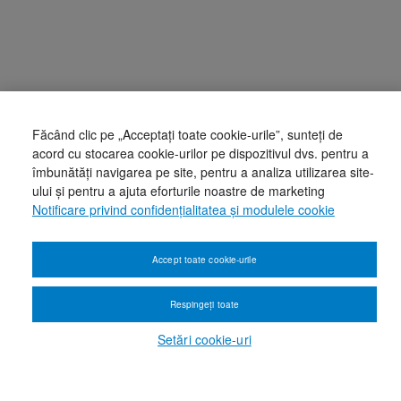
Făcând clic pe „Acceptați toate cookie-urile”, sunteți de
acord cu stocarea cookie-urilor pe dispozitivul dvs. pentru a
îmbunătăți navigarea pe site, pentru a analiza utilizarea site-
ului și pentru a ajuta eforturile noastre de marketing
Notificare privind confidențialitatea și modulele cookie
Accept toate cookie-urile
Respingeți toate
Setări cookie-uri