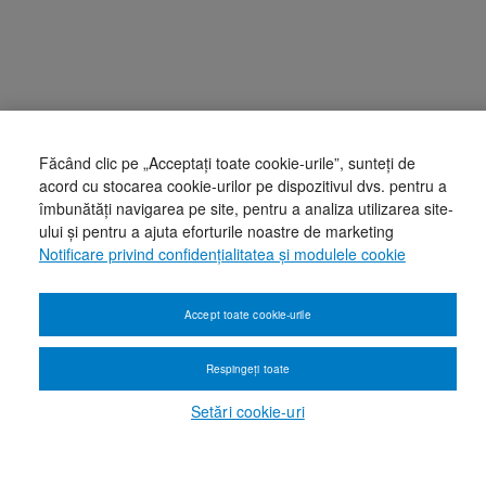
Făcând clic pe „Acceptați toate cookie-urile”, sunteți de
acord cu stocarea cookie-urilor pe dispozitivul dvs. pentru a
îmbunătăți navigarea pe site, pentru a analiza utilizarea site-
ului și pentru a ajuta eforturile noastre de marketing
Notificare privind confidențialitatea și modulele cookie
Accept toate cookie-urile
Respingeți toate
Setări cookie-uri