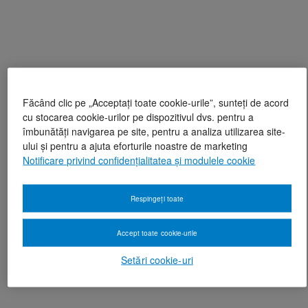
Făcând clic pe „Acceptați toate cookie-urile”, sunteți de acord
cu stocarea cookie-urilor pe dispozitivul dvs. pentru a
îmbunătăți navigarea pe site, pentru a analiza utilizarea site-
ului și pentru a ajuta eforturile noastre de marketing
Notificare privind confidențialitatea și modulele cookie
Respingeți toate
Accept toate cookie-urile
Setări cookie-uri