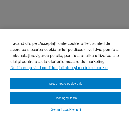
Făcând clic pe „Acceptați toate cookie-urile”, sunteți de
acord cu stocarea cookie-urilor pe dispozitivul dvs. pentru a
îmbunătăți navigarea pe site, pentru a analiza utilizarea site-
ului și pentru a ajuta eforturile noastre de marketing
Notificare privind confidențialitatea și modulele cookie
Accept toate cookie-urile
Respingeți toate
Setări cookie-uri