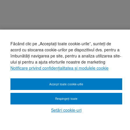
Făcând clic pe „Acceptați toate cookie-urile”, sunteți de
acord cu stocarea cookie-urilor pe dispozitivul dvs. pentru a
îmbunătăți navigarea pe site, pentru a analiza utilizarea site-
ului și pentru a ajuta eforturile noastre de marketing
Notificare privind confidențialitatea și modulele cookie
Accept toate cookie-urile
Respingeți toate
Setări cookie-uri