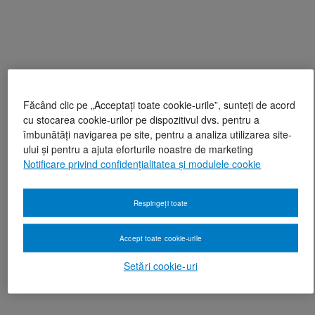
Făcând clic pe „Acceptați toate cookie-urile”, sunteți de acord
cu stocarea cookie-urilor pe dispozitivul dvs. pentru a
îmbunătăți navigarea pe site, pentru a analiza utilizarea site-
ului și pentru a ajuta eforturile noastre de marketing
Notificare privind confidențialitatea și modulele cookie
Respingeți toate
Accept toate cookie-urile
Setări cookie-uri