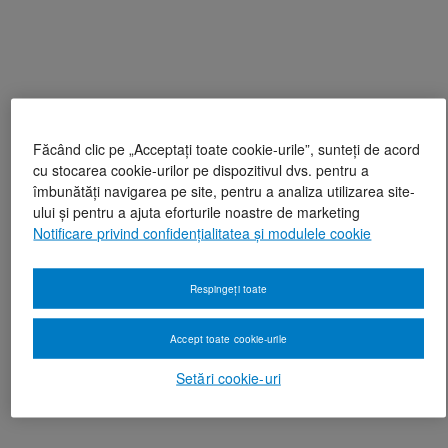
Făcând clic pe „Acceptați toate cookie-urile”, sunteți de acord
cu stocarea cookie-urilor pe dispozitivul dvs. pentru a
îmbunătăți navigarea pe site, pentru a analiza utilizarea site-
ului și pentru a ajuta eforturile noastre de marketing
Notificare privind confidențialitatea și modulele cookie
Respingeți toate
Accept toate cookie-urile
Setări cookie-uri