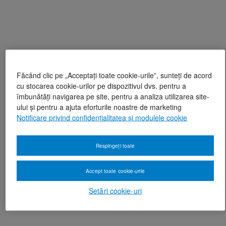
Făcând clic pe „Acceptați toate cookie-urile”, sunteți de acord
cu stocarea cookie-urilor pe dispozitivul dvs. pentru a
îmbunătăți navigarea pe site, pentru a analiza utilizarea site-
ului și pentru a ajuta eforturile noastre de marketing
Notificare privind confidențialitatea și modulele cookie
Respingeți toate
Accept toate cookie-urile
Setări cookie-uri