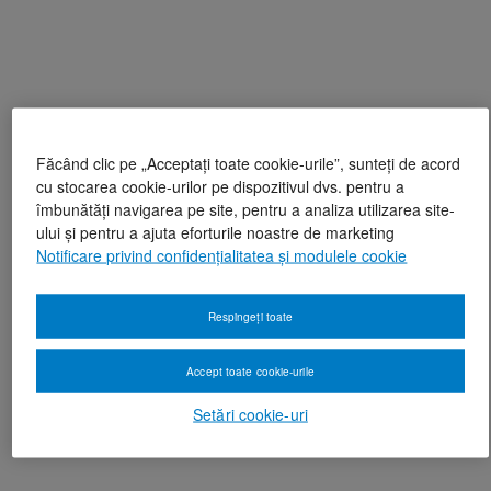
Făcând clic pe „Acceptați toate cookie-urile”, sunteți de acord
cu stocarea cookie-urilor pe dispozitivul dvs. pentru a
îmbunătăți navigarea pe site, pentru a analiza utilizarea site-
ului și pentru a ajuta eforturile noastre de marketing
Notificare privind confidențialitatea și modulele cookie
Respingeți toate
Accept toate cookie-urile
Setări cookie-uri