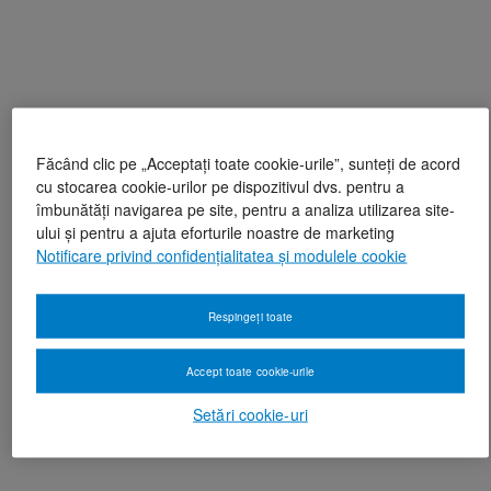
Făcând clic pe „Acceptați toate cookie-urile”, sunteți de acord
cu stocarea cookie-urilor pe dispozitivul dvs. pentru a
îmbunătăți navigarea pe site, pentru a analiza utilizarea site-
ului și pentru a ajuta eforturile noastre de marketing
Notificare privind confidențialitatea și modulele cookie
Respingeți toate
Accept toate cookie-urile
Setări cookie-uri