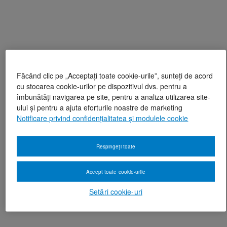
Făcând clic pe „Acceptați toate cookie-urile”, sunteți de acord
cu stocarea cookie-urilor pe dispozitivul dvs. pentru a
îmbunătăți navigarea pe site, pentru a analiza utilizarea site-
ului și pentru a ajuta eforturile noastre de marketing
Notificare privind confidențialitatea și modulele cookie
Respingeți toate
Accept toate cookie-urile
Setări cookie-uri