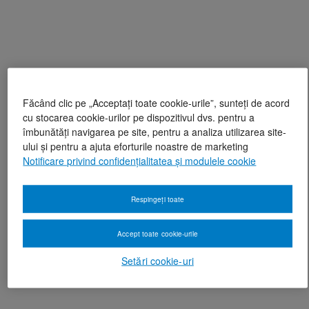
Făcând clic pe „Acceptați toate cookie-urile”, sunteți de acord
cu stocarea cookie-urilor pe dispozitivul dvs. pentru a
îmbunătăți navigarea pe site, pentru a analiza utilizarea site-
ului și pentru a ajuta eforturile noastre de marketing
Notificare privind confidențialitatea și modulele cookie
Respingeți toate
Accept toate cookie-urile
Setări cookie-uri