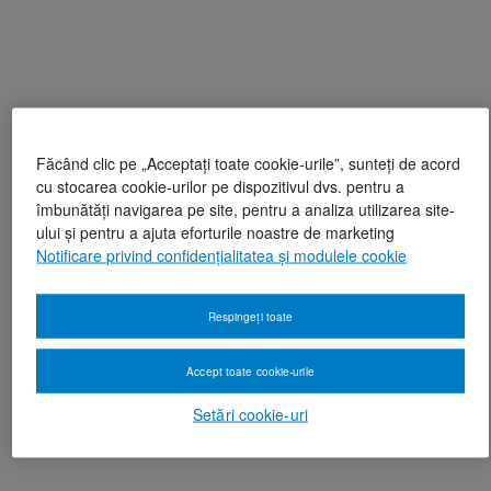
Făcând clic pe „Acceptați toate cookie-urile”, sunteți de acord
cu stocarea cookie-urilor pe dispozitivul dvs. pentru a
îmbunătăți navigarea pe site, pentru a analiza utilizarea site-
ului și pentru a ajuta eforturile noastre de marketing
Notificare privind confidențialitatea și modulele cookie
Respingeți toate
Accept toate cookie-urile
Setări cookie-uri