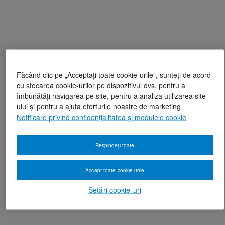
Făcând clic pe „Acceptați toate cookie-urile”, sunteți de acord
cu stocarea cookie-urilor pe dispozitivul dvs. pentru a
îmbunătăți navigarea pe site, pentru a analiza utilizarea site-
ului și pentru a ajuta eforturile noastre de marketing
Notificare privind confidențialitatea și modulele cookie
Respingeți toate
Accept toate cookie-urile
Setări cookie-uri