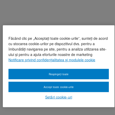
Făcând clic pe „Acceptați toate cookie-urile”, sunteți de acord
cu stocarea cookie-urilor pe dispozitivul dvs. pentru a
îmbunătăți navigarea pe site, pentru a analiza utilizarea site-
ului și pentru a ajuta eforturile noastre de marketing
Notificare privind confidențialitatea și modulele cookie
Respingeți toate
Accept toate cookie-urile
Setări cookie-uri