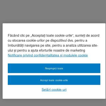
Făcând clic pe „Acceptați toate cookie-urile”, sunteți de acord
cu stocarea cookie-urilor pe dispozitivul dvs. pentru a
îmbunătăți navigarea pe site, pentru a analiza utilizarea site-
ului și pentru a ajuta eforturile noastre de marketing
Notificare privind confidențialitatea și modulele cookie
Respingeți toate
Accept toate cookie-urile
Setări cookie-uri