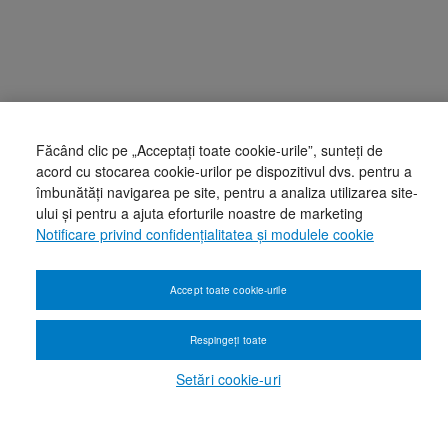
Făcând clic pe „Acceptați toate cookie-urile”, sunteți de
acord cu stocarea cookie-urilor pe dispozitivul dvs. pentru a
îmbunătăți navigarea pe site, pentru a analiza utilizarea site-
ului și pentru a ajuta eforturile noastre de marketing
Notificare privind confidențialitatea și modulele cookie
Accept toate cookie-urile
Respingeți toate
Setări cookie-uri