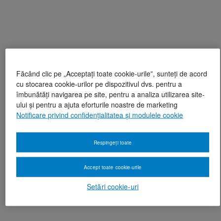
Făcând clic pe „Acceptați toate cookie-urile”, sunteți de acord
cu stocarea cookie-urilor pe dispozitivul dvs. pentru a
îmbunătăți navigarea pe site, pentru a analiza utilizarea site-
ului și pentru a ajuta eforturile noastre de marketing
Notificare privind confidențialitatea și modulele cookie
Respingeți toate
Accept toate cookie-urile
Setări cookie-uri