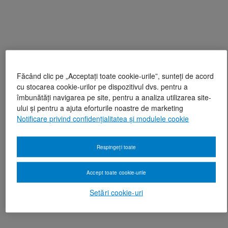
Făcând clic pe „Acceptați toate cookie-urile”, sunteți de acord
cu stocarea cookie-urilor pe dispozitivul dvs. pentru a
îmbunătăți navigarea pe site, pentru a analiza utilizarea site-
ului și pentru a ajuta eforturile noastre de marketing
Notificare privind confidențialitatea și modulele cookie
Respingeți toate
Accept toate cookie-urile
Setări cookie-uri