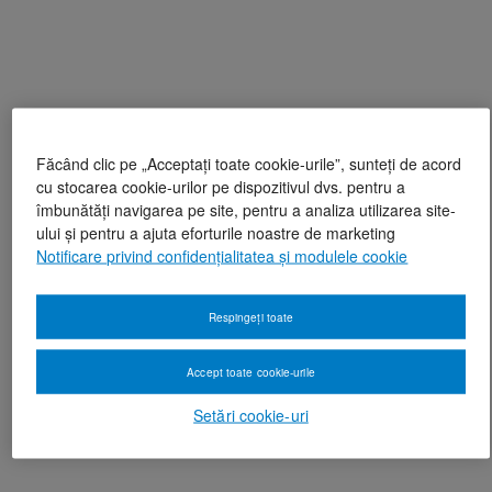
Făcând clic pe „Acceptați toate cookie-urile”, sunteți de acord
cu stocarea cookie-urilor pe dispozitivul dvs. pentru a
îmbunătăți navigarea pe site, pentru a analiza utilizarea site-
ului și pentru a ajuta eforturile noastre de marketing
Notificare privind confidențialitatea și modulele cookie
Respingeți toate
Accept toate cookie-urile
Setări cookie-uri