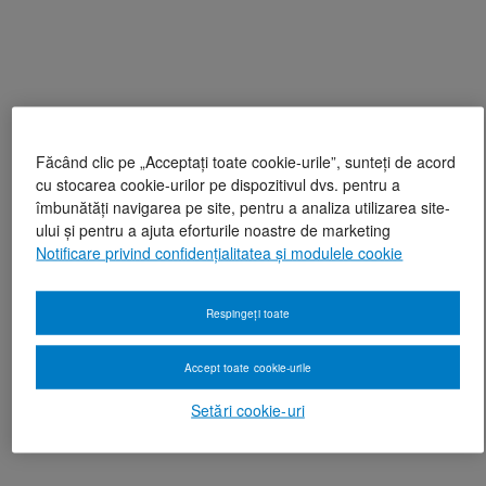
Făcând clic pe „Acceptați toate cookie-urile”, sunteți de acord
cu stocarea cookie-urilor pe dispozitivul dvs. pentru a
îmbunătăți navigarea pe site, pentru a analiza utilizarea site-
ului și pentru a ajuta eforturile noastre de marketing
Notificare privind confidențialitatea și modulele cookie
Respingeți toate
Accept toate cookie-urile
Setări cookie-uri