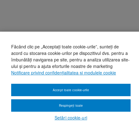
Făcând clic pe „Acceptați toate cookie-urile”, sunteți de
acord cu stocarea cookie-urilor pe dispozitivul dvs. pentru a
îmbunătăți navigarea pe site, pentru a analiza utilizarea site-
ului și pentru a ajuta eforturile noastre de marketing
Notificare privind confidențialitatea și modulele cookie
Accept toate cookie-urile
Respingeți toate
Setări cookie-uri